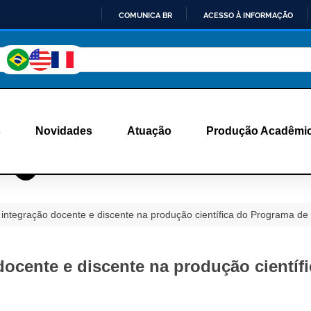
COMUNICA BR
ACESSO À INFORMAÇÃO
IR
PARA
O
CONTEÚDO
s
Novidades
Atuação
Produção Acadêmi
 integração docente e discente na produção científica do Programa 
docente e discente na produção cientí