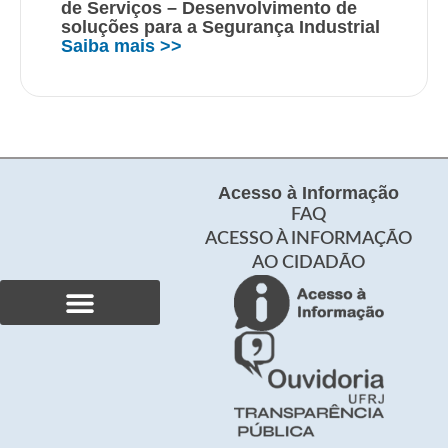
de Serviços – Desenvolvimento de
soluções para a Segurança Industrial
Saiba mais >>
Acesso à Informação
FAQ
ACESSO À INFORMAÇÃO
AO CIDADÃO
Curso de Especialização
Produção Acadêmica