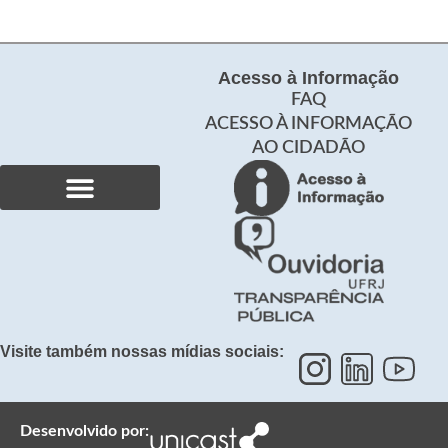
Acesso à Informação
FAQ
ACESSO À INFORMAÇÃO
AO CIDADÃO
Curso de Especialização
Produção Acadêmica
Visite também nossas mídias sociais:
Desenvolvido por: