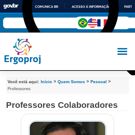
COMUNICA BR
ACESSO À INFORMAÇÃO
PARTI
IR
PARA
O
CONTEÚDO
>
>
>
Você está aqui:
Início
Quem Somos
Pessoal
Professores
Professores Colaboradores